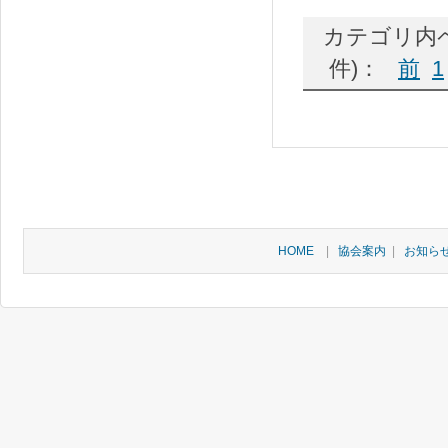
カテゴリ内ペ
件)：
前
1
HOME
|
協会案内
|
お知ら