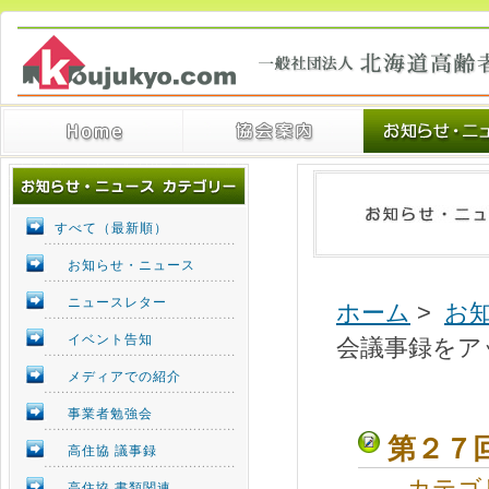
すべて（最新順）
お知らせ・ニュース
ニュースレター
ホーム
>
お
イベント告知
会議事録をア
メディアでの紹介
事業者勉強会
第２７
高住協 議事録
カテゴ
高住協 書類関連