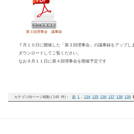
第３回理事会 議事録
７月１０日に開催した「第３回理事会」の議事録をアップし
ダウンロードしてご覧ください。
なお９月１１日に第４回理事会を開催予定です
カテゴリ内ページ移動 ( 140 件)：
前
1
..
134
135
136
137
138
139